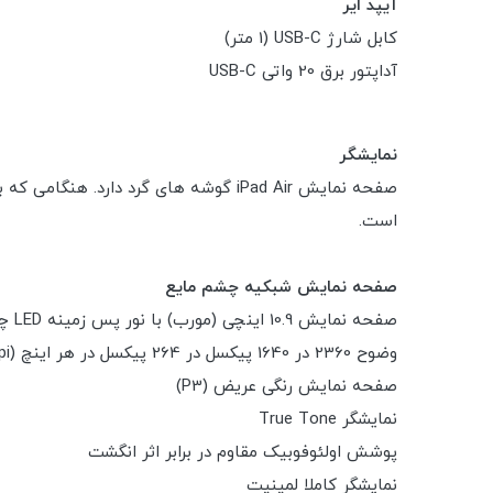
آیپد ایر
کابل شارژ USB-C (1 متر)
آداپتور برق 20 واتی USB-C
نمایشگر
است.
صفحه نمایش شبکیه چشم مایع
صفحه نمایش 10.9 اینچی (مورب) با نور پس زمینه LED چند لمسی با فناوری IPS
وضوح 2360 در 1640 پیکسل در 264 پیکسل در هر اینچ (ppi)
صفحه نمایش رنگی عریض (P3)
نمایشگر True Tone
پوشش اولئوفوبیک مقاوم در برابر اثر انگشت
نمایشگر کاملا لمینیت