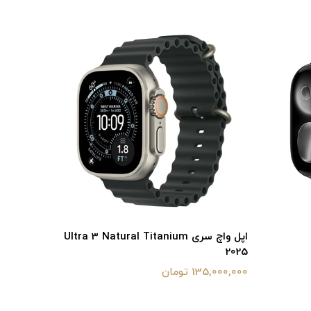
اپل واچ سری Ultra 3 Natural Titanium
2025
2025
135,000,000 تومان
133,000,000 