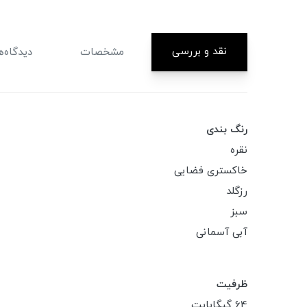
نقد و بررسی
مشخصات
دیدگاه‌ه
رنگ بندی
نقره
خاکستری فضایی
رزگلد
سبز
آبی آسمانی
ظرفیت
64 گیگابایت