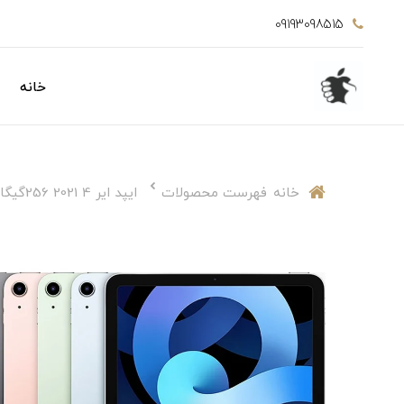
09193098515
خانه
خانه
فهرست محصولات
ایپد ایر 4 2021 256گیگابایت5G