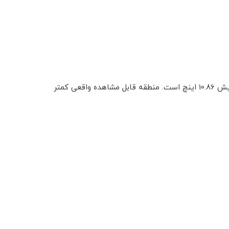
صفحه نمایش iPad Air گوشه های گرد دارد. هنگامی که به صورت مورب به عنوان یک مستطیل اندازه گیری می شود، صفحه نمایش 10.86 اینچ است. منطقه قابل مشاهده واقعی کمتر