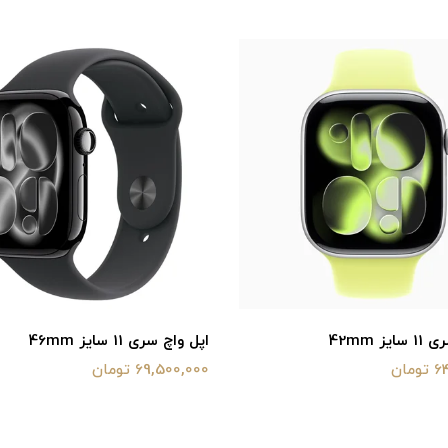
ز 42mm
اپل واچ سری 11 سایز 46mm
ان
69,500,000 تومان