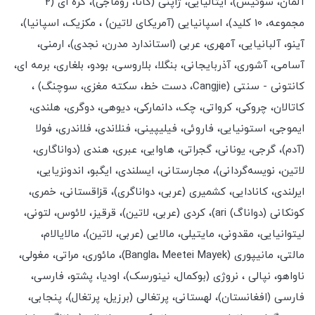
آلمان، سوئیس)، ایتالیایی، ژاپنی (کانا، روماجی)، کره ای (2
مجموعه، 10 کلید)، اسپانیایی (آمریکای لاتین) ، مکزیک، اسپانیا)،
آینو، آلبانیایی، آمهری، عربی (استاندارد مدرن، نجدی)، ارمنی،
آسامی، آشوری، آذربایجانی، بنگلا، بلاروسی، بودو، بلغاری، برمه ای،
کانتونی - سنتی (Cangjie، دست خط، سکته مغزی، سوچنگ) ،
کاتالان، چروکی، کرواتی، چک، دانمارکی، دیوهی، دوگری، هلندی،
ایموجی، استونیایی، فاروئی، فیلیپینی، فنلاندی، فلاندری، فولا
(آدم)، گرجی، یونانی، گجراتی، هاوایی، عبری، هندی (دواناگاری،
لاتین، نویسه‌گردانی)، مجارستانی، ایسلندی، ایگبو، اندونزیایی،
ایرلندی، کانادایی، کشمیری (عربی، دواناگری)، قزاقستانی، خمری،
کونکانی (دواناگ) ari)، کردی (عربی، لاتین)، قرقیز، لائوس، لتونی،
لیتوانیایی، مقدونی، مایتیلی، مالایی (عربی، لاتین)، مالایالام،
مالتی، مانیپوری (Bangla، Meetei Mayek)، مائوری، مراتی، مغولی،
ناواهو، نپالی ، نروژی (بوکمال، نینورسک)، اودیا، پشتو، فارسی،
فارسی (افغانستان)، لهستانی، پرتغالی (برزیل، پرتغال)، پنجابی،