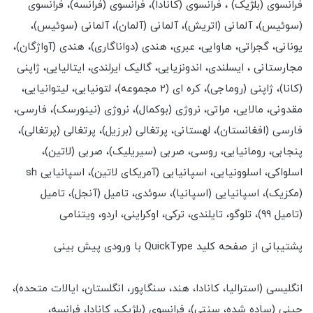
فرانسوی (بلژیک) ، فرانسوی (کانادا)، فرانسوی (فرانسه)، فرانسوی
(سوئیس)، آلمانی (اتریش)، آلمانی (آلمان)، آلمانی (سوئیس)،
یونانی، گجراتی، هاوایی، عبری، هندی (دواناگاری)، هندی (آواژگان)،
مجارستانی ، ایسلندی، اندونزیایی، گالیک ایرلندی، ایتالیایی، ژاپنی
(کانا)، ژاپنی (روماجی)، کره ای (2 مجموعه)، لتونیایی، لیتوانیایی،
مقدونی، مالایی، مراتی، نروژی (بوکمال)، نروژی (نینورسک)، فارسی،
فارسی (افغانستان)، لهستانی، پرتغالی (برزیل)، پرتغالی (پرتغالی)،
پنجابی، رومانیایی، روسی، صربی (سیریلیک)، صربی (لاتین)،
اسلواکی، اسلوونیایی، اسپانیایی (آمریکای لاتین)، اسپانیایی sh
(مکزیک)، اسپانیایی (اسپانیا)، سوئدی، تامیل (آنجل)، تامیل
(تامیل 99)، تلوگو، تایلندی، ترکی، اوکراینی، اردو، ویتنامی
پشتیبانی از صفحه کلید QuickType با ورودی پیش بینی
انگلیسی (استرالیا، کانادا، هند، سنگاپور، انگلستان، ایالات متحده)،
چینی (ساده شده، سنتی)، فرانسوی (بلژیک، کانادا، فرانسه،