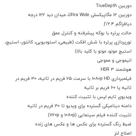
دوربین TrueDepth
دوربین 12 مگاپیکسلی Ultra Wide، میدان دید 122 درجه
دیافراگم ƒ/2.4
حالت پرتره با بوکه پیشرفته و کنترل عمق
نورپردازی پرتره با شش افکت (طبیعی، استودیویی، کانتور، استیج،
استیج مونو، مونو با کلید بالا)
انیموجی و مموجی
هوشمند HDR 3
فیلمبرداری 1080p HD با سرعت 25 فریم در ثانیه، 30 فریم در
ثانیه یا 60 فریم بر ثانیه
ویدیوی تایم لپس با تثبیت کننده
دامنه دینامیکی گسترده برای ویدیو تا 30 فریم در ثانیه
تثبیت کننده فیلم سینمایی (1080p و 720p)
ضبط رنگ گسترده برای عکس ها و عکس های زنده
اصلاح لنز