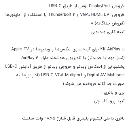
خروجی DisplayPort بومی از طریق USB-C
خروجی VGA، HDMI، DVI و Thunderbolt 2 با استفاده از آداپتورها
(فروش جداگانه) 8
آینه کاری ویدیویی
تا 4K AirPlay برای آینه‌سازی، عکس‌ها و ویدیوها در Apple TV
(نسل دوم یا جدیدتر) یا تلویزیون هوشمند دارای AirPlay 2
پشتیبانی از انعکاس ویدئو و خروجی ویدئو از طریق آداپتور USB-C
Digital AV Multiport و USB-C VGA Multiport (آداپتورها به
صورت جداگانه فروخته می شوند)
برق و باتری 9
آیپد پرو 11 اینچی
باتری داخلی لیتیوم پلیمری قابل شارژ 28.65 وات ساعت