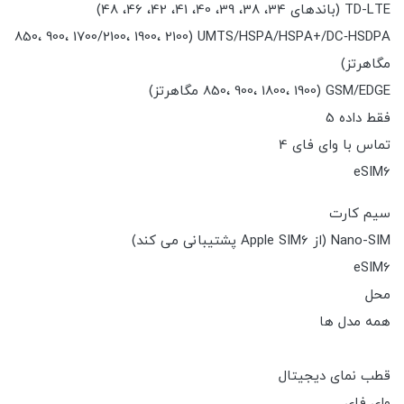
TD-LTE (باندهای 34، 38، 39، 40، 41، 42، 46، 48)
UMTS/HSPA/HSPA+/DC‑HSDPA (850، 900، 1700/2100، 1900، 2100
مگاهرتز)
GSM/EDGE (850، 900، 1800، 1900 مگاهرتز)
فقط داده 5
تماس با وای فای 4
eSIM6
سیم کارت
Nano-SIM (از Apple SIM6 پشتیبانی می کند)
eSIM6
محل
همه مدل ها
قطب نمای دیجیتال
وای فای