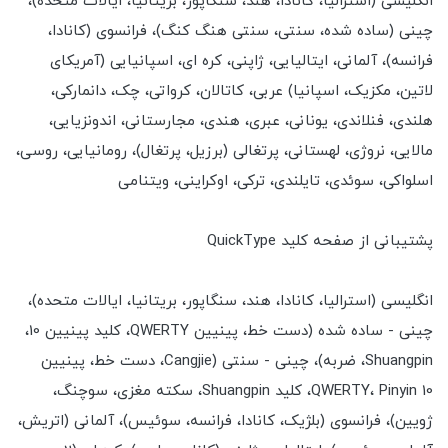
انگلیسی (استرالیا، کانادا، هند، سنگاپور، بریتانیا، ایالات متحده)،
چینی (ساده شده، سنتی، سنتی هنگ کنگ)، فرانسوی (کانادا،
فرانسه)، آلمانی، ایتالیایی، ژاپنی، کره ای، اسپانیایی (آمریکای
لاتین، مکزیک، اسپانیا) عربی، کاتالان، کرواتی، چک، دانمارکی،
هلندی، فنلاندی، یونانی، عبری، هندی، مجارستانی، اندونزیایی،
مالایی، نروژی، لهستانی، پرتغالی (برزیل، پرتغال)، رومانیایی، روسی،
اسلواکی، سوئدی، تایلندی، ترکی، اوکراینی، ویتنامی
پشتیبانی از صفحه کلید QuickType
انگلیسی (استرالیا، کانادا، هند، سنگاپور، بریتانیا، ایالات متحده)،
چینی - ساده شده (دست خط، پینیین QWERTY، کلید پینیین 10،
Shuangpin، ضربه)، چینی - سنتی (Cangjie، دست خط، پینیین
QWERTY، Pinyin 10، کلید Shuangpin، سکته مغزی، سوچنگ،
ژویین)، فرانسوی (بلژیک، کانادا، فرانسه، سوئیس)، آلمانی (اتریش،