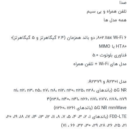
صدا
تلفن همراه و بی سیم
همه مدل ها
802.11ax Wi-Fi 6; دو باند همزمان (2.4 گیگاهرتز و 5 گیگاهرتز)؛
HT80 با MIMO
فناوری بلوتوث 5.0
مدل های Wi-Fi + تلفن همراه
مدل A2301 و A2379:
5G NR (باندهای n1، n2، n3، n5، n7، n8، n12، n20، n25، n28،
n38، n40، n41، n66، n71، n77، n78، n79)4
5G NR mmWave (باندهای n260، n261)
FDD-LTE (باندهای 1، 2، 3، 4، 5، 7، 8، 11، 12، 13، 14، 17، 18، 19، 20،
21، 25، 26، 28، 29، 30، 32، 66 ، 71)