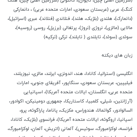
(سرزمین اصلی چین، تایوان)، کانتونی (سرزمین اصلی چین، هنگ
کنگ)، عربی (عربستان سعودی، امارات متحده عربی) ، دانمارکی
(دانمارک)، هلندی (بلژیک، هلند)، فنلاندی (فنلاند)، عبری (اسرائیل)،
مالایی (مالزی)، نروژی (نروژ)، پرتغالی (برزیل)، روسی (روسیه)،
سوئدی (سوئد)، تایلندی ( تایلند)، ترکی (ترکیه)
زبان های دیکته
انگلیسی (استرالیا، کانادا، هند، اندونزی، ایرلند، مالزی، نیوزیلند،
فیلیپین، عربستان سعودی، سنگاپور، آفریقای جنوبی، امارات
متحده عربی، انگلستان، ایالات متحده آمریکا)، اسپانیایی
(آرژانتین، شیلی، کلمبیا، کاستاریکا، جمهوری دومینیکن، اکوادور،
السالوادور، گواتمالا، هندوراس، مکزیک، پاناما، پاراگوئه، پرو،
اسپانیا، اروگوئه، ایالات متحده آمریکا)، فرانسوی (بلژیک، کانادا،
فرانسه، لوکزامبورگ، سوئیس)، آلمانی (اتریش، آلمان، لوکزامبورگ،