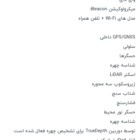
میکرولوکیشن iBeacon
مدل های Wi-Fi + تلفن همراه
GPS/GNSS داخلی
سلولی
حسگرها
شناسه چهره
اسکنر LiDAR
ژیروسکوپ سه محوره
شتاب سنج
فشارسنج
حسگر نور محیط
شناسه چهره
توسط دوربین TrueDepth برای تشخیص چهره فعال شده است