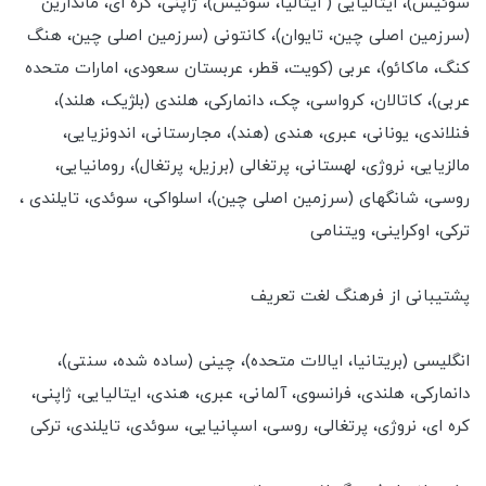
سوئیس)، ایتالیایی ( ایتالیا، سوئیس)، ژاپنی، کره ای، ماندارین
(سرزمین اصلی چین، تایوان)، کانتونی (سرزمین اصلی چین، هنگ
کنگ، ماکائو)، عربی (کویت، قطر، عربستان سعودی، امارات متحده
عربی)، کاتالان، کرواسی، چک، دانمارکی، هلندی (بلژیک، هلند)،
فنلاندی، یونانی، عبری، هندی (هند)، مجارستانی، اندونزیایی،
مالزیایی، نروژی، لهستانی، پرتغالی (برزیل، پرتغال)، رومانیایی،
روسی، شانگهای (سرزمین اصلی چین)، اسلواکی، سوئدی، تایلندی ،
ترکی، اوکراینی، ویتنامی
پشتیبانی از فرهنگ لغت تعریف
انگلیسی (بریتانیا، ایالات متحده)، چینی (ساده شده، سنتی)،
دانمارکی، هلندی، فرانسوی، آلمانی، عبری، هندی، ایتالیایی، ژاپنی،
کره ای، نروژی، پرتغالی، روسی، اسپانیایی، سوئدی، تایلندی، ترکی