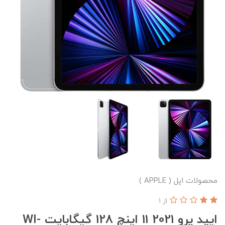
محصولات اپل ( APPLE )
از 1
ایپد پرو 2021 11 اینچ 128 گیگابایت WI-