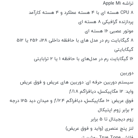
تراشه Apple M1
CPU 8 هسته ای با 4 هسته عملکرد و 4 هسته کارآمد
پردازنده گرافیکی 8 هسته ای
موتور عصبی 16 هسته ای
8 گیگابایت رم در مدل های با حافظه داخلی 128، 256 یا 512
گیگابایتی
16 گیگابایت رم در مدل‌های با حافظه 1 یا 2 ترابایتی
دوربین
سیستم دوربین حرفه ای: دوربین های عریض و فوق عریض
واید: 12 مگاپیکسل، دیافراگم ƒ/1.8
فوق عریض: 10 مگاپیکسل، دیافراگم ƒ/2.4 و میدان دید 125 درجه
2 برابر زوم اپتیکال
زوم دیجیتال تا 5 برابر
لنز پنج عنصری (واید و فوق عریض)
فلاش True Tone روشن تر