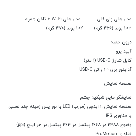
مدل های وای فای مدل های Wi-Fi + تلفن همراه
1.03 پوند (466 گرم) 1.04 پوند (470 گرم)
درون جعبه
آیپد پرو
کابل شارژ USB-C (1 متر)
آداپتور برق 20 واتی USB-C
صفحه نمایش
نمایشگر مایع شبکیه چشم
صفحه نمایش 11 اینچی (مورب) LED با نور پس زمینه چند لمسی
با فناوری IPS
وضوح 2388 در 1668 پیکسل در 264 پیکسل در هر اینچ (ppi)
فناوری ProMotion