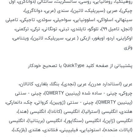
روهینگیا، رومانیایی، روسی، سانسکریت، سانتالی (دواناگری، اول
چیکی)، صربی (سیریلیک، لاتین)، سندی (عربی، دواناگری)،
سینهالی، اسلواکی، اسلوونیایی، سواحیلی، سوئدی، تاجیکی، تامیلی
(انجل، تامیل 99)، تلوگو، تایلندی، تبتی، تونگانی، ترکی، ترکمنی،
اوکراینی، اردو، اویغور، ازبکی ( عربی، سیریلیک، لاتین)، ویتنامی،
ولزی
پشتیبانی از صفحه کلید QuickType با تصحیح خودکار
عربی (استاندارد مدرن)، عربی (نجدی)، بنگلا، بلغاری، کاتالان،
چروکی، چینی - ساده شده (پینیین QWERTY)، چینی - سنتی
(پینیین QWERTY)، چینی - سنتی (ژویین)، کرواتی، چک، دانمارکی،
هلندی، انگلیسی (استرالیا)، انگلیسی (کانادا)، انگلیسی (هند)،
انگلیسی (ژاپن)، انگلیسی (سنگاپور)، انگلیسی (بریتانیا)، انگلیسی
(ایالات متحده)، استونیایی، فیلیپینی، فنلاندی، هلندی (بلژیک)،