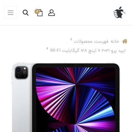
0
خانه
فهرست محصولات
ایپد پرو 2021 11 اینچ 128 گیگابایت WI-FI