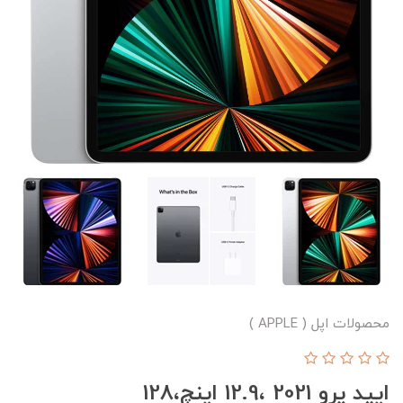
محصولات اپل ( APPLE )
ایپد پرو 2021 ،12.9 اینچ،128