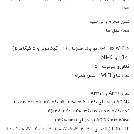
صدا
تلفن همراه و بی سیم
همه مدل ها
802.11ax Wi-Fi 6; دو باند همزمان (2.4 گیگاهرتز و 5 گیگاهرتز)؛
HT80 با MIMO
فناوری بلوتوث 5.0
مدل های Wi-Fi + تلفن همراه
مدل A2301 و A2379:
5G NR (باندهای n1، n2، n3، n5، n7، n8، n12، n20، n25، n28،
n38، n40، n41، n66، n71، n77، n78، n79)4
5G NR mmWave (باندهای n260، n261)
FDD-LTE (باندهای 1، 2، 3، 4، 5، 7، 8، 11، 12، 13، 14، 17، 18، 19، 20،