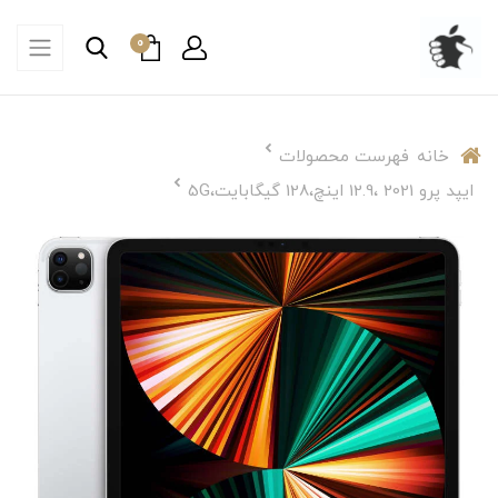
0
خانه
فهرست محصولات
ایپد پرو 2021 ،12.9 اینچ،128 گیگابایت،5G