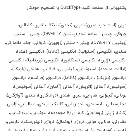
پشتیبانی از صفحه کلید QuickType با تصحیح خودکار
عربی (استاندارد مدرن)، عربی (نجدی)، بنگلا، بلغاری، کاتالان،
چروکی، چینی - ساده شده (پینیین QWERTY)، چینی - سنتی
(پینیین QWERTY)، چینی - سنتی (ژویین)، کرواتی، چک، دانمارکی،
هلندی، انگلیسی (استرالیا)، انگلیسی (کانادا)، انگلیسی (هند)،
انگلیسی (ژاپن)، انگلیسی (سنگاپور)، انگلیسی (بریتانیا)، انگلیسی
(ایالات متحده)، استونیایی، فیلیپینی، فنلاندی، هلندی (بلژیک)،
فرانسوی (بلژیک) ، فرانسوی (کانادا)، فرانسوی (فرانسه)، فرانسوی
(سوئیس)، آلمانی (اتریش)، آلمانی (آلمان)، آلمانی (سوئیس)،
یونانی، گجراتی، هاوایی، عبری، هندی (دواناگاری)، هندی (آواژگان)،
مجارستانی ، ایسلندی، اندونزیایی، گالیک ایرلندی، ایتالیایی، ژاپنی
(کانا)، ژاپنی (روماجی)، کره ای (2 مجموعه)، لتونیایی، لیتوانیایی،
مقدونی، مالایی، مراتی، نروژی (بوکمال)، نروژی (نینورسک)، فارسی،
فارسی (افغانستان)، لهستانی، پرتغالی (برزیل)، پرتغالی (پرتغالی)،