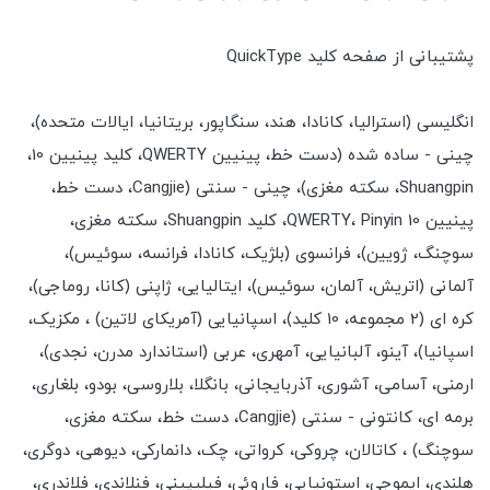
پشتیبانی از صفحه کلید QuickType
انگلیسی (استرالیا، کانادا، هند، سنگاپور، بریتانیا، ایالات متحده)،
چینی - ساده شده (دست خط، پینیین QWERTY، کلید پینیین 10،
Shuangpin، سکته مغزی)، چینی - سنتی (Cangjie، دست خط،
پینیین QWERTY، Pinyin 10، کلید Shuangpin، سکته مغزی،
سوچنگ، ژویین)، فرانسوی (بلژیک، کانادا، فرانسه، سوئیس)،
آلمانی (اتریش، آلمان، سوئیس)، ایتالیایی، ژاپنی (کانا، روماجی)،
کره ای (2 مجموعه، 10 کلید)، اسپانیایی (آمریکای لاتین) ، مکزیک،
اسپانیا)، آینو، آلبانیایی، آمهری، عربی (استاندارد مدرن، نجدی)،
ارمنی، آسامی، آشوری، آذربایجانی، بانگلا، بلاروسی، بودو، بلغاری،
برمه ای، کانتونی - سنتی (Cangjie، دست خط، سکته مغزی،
سوچنگ) ، کاتالان، چروکی، کرواتی، چک، دانمارکی، دیوهی، دوگری،
هلندی، ایموجی، استونیایی، فاروئی، فیلیپینی، فنلاندی، فلاندری،