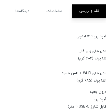
نقد و بررسی
مشخصات
دیدگاه‌ها
آیپد پرو 12.9 اینچی
مدل های وای فای
1.5 پوند (682 گرم)
مدل های Wi-Fi + تلفن همراه
1.51 پوند (685 گرم)
درون جعبه
آیپد پرو
کابل شارژ USB-C (1 متر)