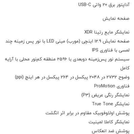
آداپتور برق 20 واتی USB-C
صفحه نمایش
نمایشگر مایع رتینا XDR
صفحه نمایش 12.9 اینچی (مورب) مینی LED با نور پس زمینه چند
لمسی با فناوری IPS
سیستم نور پس‌زمینه دوبعدی با 2596 منطقه کم‌نور محلی با آرایه
کامل
وضوح 2732 در 2048 پیکسل در 264 پیکسل در هر اینچ (ppi)
فناوری ProMotion
نمایشگر رنگی عریض (P3)
نمایشگر True Tone
پوشش اولئوفوبیک مقاوم در برابر اثر انگشت
نمایشگر کاملا لمینیت
پوشش ضد انعکاس