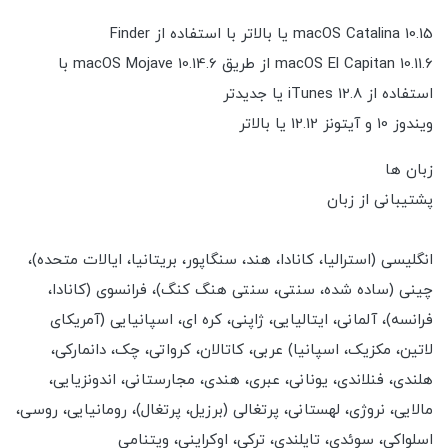
macOS Catalina 10.15 یا بالاتر با استفاده از Finder
macOS El Capitan 10.11.6 از طریق macOS Mojave 10.14.6 با
استفاده از iTunes 12.8 یا جدیدتر
ویندوز 10 و آیتونز 12.12 یا بالاتر
زبان ها
پشتیبانی از زبان
انگلیسی (استرالیا، کانادا، هند، سنگاپور، بریتانیا، ایالات متحده)،
چینی (ساده شده، سنتی، سنتی هنگ کنگ)، فرانسوی (کانادا،
فرانسه)، آلمانی، ایتالیایی، ژاپنی، کره ای، اسپانیایی (آمریکای
لاتین، مکزیک، اسپانیا) عربی، کاتالان، کرواتی، چک، دانمارکی،
هلندی، فنلاندی، یونانی، عبری، هندی، مجارستانی، اندونزیایی،
مالایی، نروژی، لهستانی، پرتغالی (برزیل، پرتغال)، رومانیایی، روسی،
اسلواکی، سوئدی، تایلندی، ترکی، اوکراینی، ویتنامی