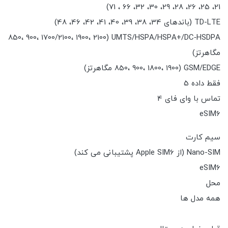
21، 25، 26، 28، 29، 30، 32، 66 ، 71)
TD-LTE (باندهای 34، 38، 39، 40، 41، 42، 46، 48)
UMTS/HSPA/HSPA+/DC‑HSDPA (850، 900، 1700/2100، 1900، 2100
مگاهرتز)
GSM/EDGE (850، 900، 1800، 1900 مگاهرتز)
فقط داده 5
تماس با وای فای 4
eSIM6
سیم کارت
Nano-SIM (از Apple SIM6 پشتیبانی می کند)
eSIM6
محل
همه مدل ها