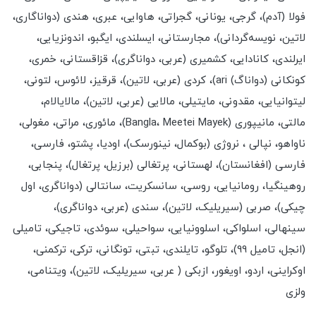
فولا (آدم)، گرجی، یونانی، گجراتی، هاوایی، عبری، هندی (دواناگاری،
لاتین، نویسه‌گردانی)، مجارستانی، ایسلندی، ایگبو، اندونزیایی،
ایرلندی، کانادایی، کشمیری (عربی، دواناگری)، قزاقستانی، خمری،
کونکانی (دواناگ) ari)، کردی (عربی، لاتین)، قرقیز، لائوس، لتونی،
لیتوانیایی، مقدونی، مایتیلی، مالایی (عربی، لاتین)، مالایالام،
مالتی، مانیپوری (Bangla، Meetei Mayek)، مائوری، مراتی، مغولی،
ناواهو، نپالی ، نروژی (بوکمال، نینورسک)، اودیا، پشتو، فارسی،
فارسی (افغانستان)، لهستانی، پرتغالی (برزیل، پرتغال)، پنجابی،
روهینگیا، رومانیایی، روسی، سانسکریت، سانتالی (دواناگری، اول
چیکی)، صربی (سیریلیک، لاتین)، سندی (عربی، دواناگری)،
سینهالی، اسلواکی، اسلوونیایی، سواحیلی، سوئدی، تاجیکی، تامیلی
(انجل، تامیل 99)، تلوگو، تایلندی، تبتی، تونگانی، ترکی، ترکمنی،
اوکراینی، اردو، اویغور، ازبکی ( عربی، سیریلیک، لاتین)، ویتنامی،
ولزی