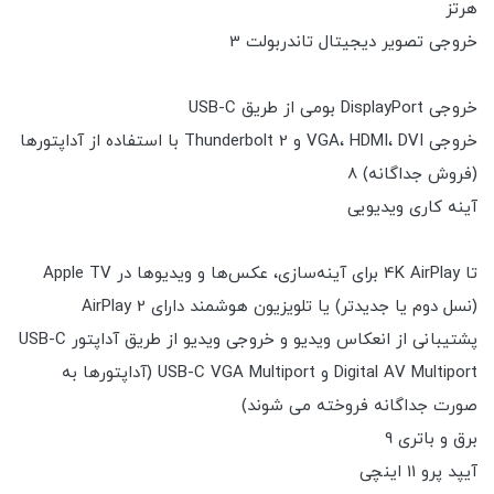
هرتز
خروجی تصویر دیجیتال تاندربولت 3
خروجی DisplayPort بومی از طریق USB-C
خروجی VGA، HDMI، DVI و Thunderbolt 2 با استفاده از آداپتورها
(فروش جداگانه) 8
آینه کاری ویدیویی
تا 4K AirPlay برای آینه‌سازی، عکس‌ها و ویدیوها در Apple TV
(نسل دوم یا جدیدتر) یا تلویزیون هوشمند دارای AirPlay 2
پشتیبانی از انعکاس ویدیو و خروجی ویدیو از طریق آداپتور USB-C
Digital AV Multiport و USB-C VGA Multiport (آداپتورها به
صورت جداگانه فروخته می شوند)
برق و باتری 9
آیپد پرو 11 اینچی