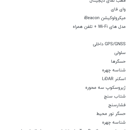
قطب نمای دیجیتال
وای فای
میکرولوکیشن iBeacon
مدل های Wi-Fi + تلفن همراه
GPS/GNSS داخلی
سلولی
حسگرها
شناسه چهره
اسکنر LiDAR
ژیروسکوپ سه محوره
شتاب سنج
فشارسنج
حسگر نور محیط
شناسه چهره