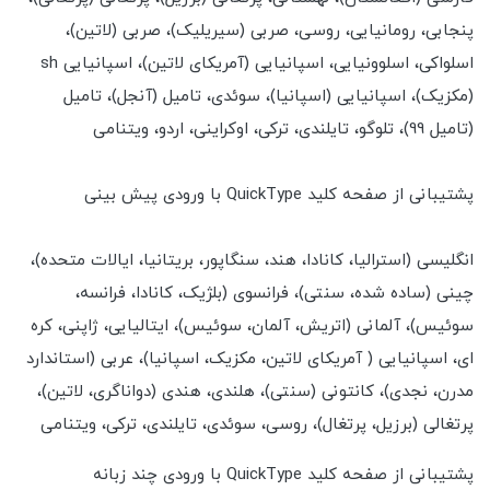
پنجابی، رومانیایی، روسی، صربی (سیریلیک)، صربی (لاتین)،
اسلواکی، اسلوونیایی، اسپانیایی (آمریکای لاتین)، اسپانیایی sh
(مکزیک)، اسپانیایی (اسپانیا)، سوئدی، تامیل (آنجل)، تامیل
(تامیل 99)، تلوگو، تایلندی، ترکی، اوکراینی، اردو، ویتنامی
پشتیبانی از صفحه کلید QuickType با ورودی پیش بینی
انگلیسی (استرالیا، کانادا، هند، سنگاپور، بریتانیا، ایالات متحده)،
چینی (ساده شده، سنتی)، فرانسوی (بلژیک، کانادا، فرانسه،
سوئیس)، آلمانی (اتریش، آلمان، سوئیس)، ایتالیایی، ژاپنی، کره
ای، اسپانیایی ( آمریکای لاتین، مکزیک، اسپانیا)، عربی (استاندارد
مدرن، نجدی)، کانتونی (سنتی)، هلندی، هندی (دواناگری، لاتین)،
پرتغالی (برزیل، پرتغال)، روسی، سوئدی، تایلندی، ترکی، ویتنامی
پشتیبانی از صفحه کلید QuickType با ورودی چند زبانه