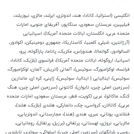
انگلیسی (استرالیا، کانادا، هند، اندونزی، ایرلند، مالزی، نیوزیلند،
فیلیپین، عربستان سعودی، سنگاپور، آفریقای جنوبی، امارات
متحده عربی، انگلستان، ایالات متحده آمریکا)، اسپانیایی
(آرژانتین، شیلی، کلمبیا، کاستاریکا، جمهوری دومینیکن، اکوادور،
السالوادور، گواتمالا، هندوراس، مکزیک، پاناما، پاراگوئه، پرو،
اسپانیا، اروگوئه، ایالات متحده آمریکا)، فرانسوی (بلژیک، کانادا،
فرانسه، لوکزامبورگ، سوئیس)، آلمانی (اتریش، آلمان، لوکزامبورگ،
سوئیس)، ایتالیایی ( ایتالیا، سوئیس)، ژاپنی، کره ای، ماندارین
(سرزمین اصلی چین، تایوان)، کانتونی (سرزمین اصلی چین، هنگ
کنگ، ماکائو)، عربی (کویت، قطر، عربستان سعودی، امارات متحده
عربی)، کاتالان، کرواسی، چک، دانمارکی، هلندی (بلژیک، هلند)،
فنلاندی، یونانی، عبری، هندی (هند)، مجارستانی، اندونزیایی،
مالزیایی، نروژی، لهستانی، پرتغالی (برزیل، پرتغال)، رومانیایی،
روسی، شانگهای (سرزمین اصلی چین)، اسلواکی، سوئدی، تایلندی ،