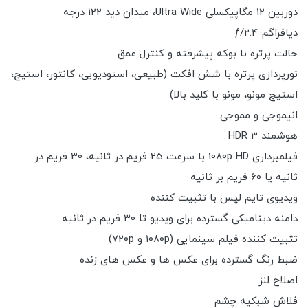
دوربین 12 مگاپیکسلی Ultra Wide، میدان دید 122 درجه
دیافراگم ƒ/2.4
حالت پرتره با بوکه پیشرفته و کنترل عمق
نورپردازی پرتره با شش افکت (طبیعی، استودیویی، کانتور، استیج،
استیج مونو، مونو با کلید بالا)
انیموجی و مموجی
هوشمند HDR 3
فیلمبرداری 1080p HD با سرعت 25 فریم در ثانیه، 30 فریم در
ثانیه یا 60 فریم بر ثانیه
ویدیوی تایم لپس با تثبیت کننده
دامنه دینامیکی گسترده برای ویدیو تا 30 فریم در ثانیه
تثبیت کننده فیلم سینمایی (1080p و 720p)
ضبط رنگ گسترده برای عکس ها و عکس های زنده
اصلاح لنز
فلاش شبکیه چشم