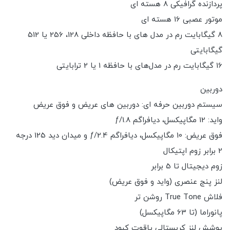
پردازنده گرافیکی 8 هسته ای
موتور عصبی 16 هسته ای
8 گیگابایت رم در مدل های با حافظه داخلی 128، 256 یا 512
گیگابایتی
16 گیگابایت رم در مدل‌های با حافظه 1 یا 2 ترابایتی
دوربین
سیستم دوربین حرفه ای: دوربین های عریض و فوق عریض
واید: 12 مگاپیکسل، دیافراگم ƒ/1.8
فوق عریض: 10 مگاپیکسل، دیافراگم ƒ/2.4 و میدان دید 125 درجه
2 برابر زوم اپتیکال
زوم دیجیتال تا 5 برابر
لنز پنج عنصری (واید و فوق عریض)
فلاش True Tone روشن تر
پانوراما (تا 63 مگاپیکسل)
پوشش لنز کریستالی یاقوت کبود