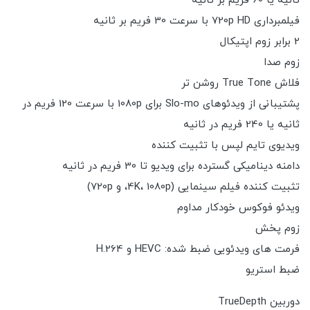
ثانیه یا 60 فریم بر ثانیه
فیلمبرداری 720p HD با سرعت 30 فریم بر ثانیه
2 برابر زوم اپتیکال
زوم صدا
فلاش True Tone روشن تر
پشتیبانی از ویدئوهای Slo-mo برای 1080p با سرعت 120 فریم در
ثانیه یا 240 فریم در ثانیه
ویدیوی تایم لپس با تثبیت کننده
دامنه دینامیکی گسترده برای ویدیو تا 30 فریم در ثانیه
تثبیت کننده فیلم سینمایی (4K، 1080p، و 720p)
ویدئو فوکوس خودکار مداوم
زوم پخش
فرمت های ویدئویی ضبط شده: HEVC و H.264
ضبط استریو
دوربین TrueDepth