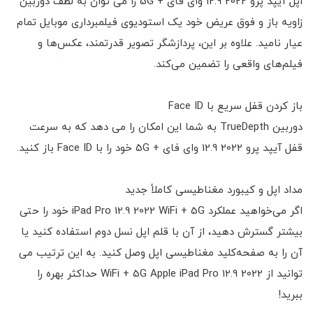
اپل آیپد پرو 2022 12.9 وای فای + 5G را می توان به لطف دوربین
زاویه باز و فوق عریض خود یک استودیوی فیلمبرداری موبایل تمام
عیار نامید. علاوه بر این، پردازشگر تصویر قدرتمند، عکس‌ها و
فیلم‌های واقعی را تضمین می‌کند.
باز کردن قفل سریع با Face ID
دوربین TrueDepth به شما این امکان را می دهد که به سرعت
قفل آیپد پرو 2022 12.9 وای فای + 5G خود را با Face ID باز کنید.
مداد اپل و کیبورد مغناطیسی کاملاً جدید
اگر می‌خواهید عملکرد iPad Pro 12.9 2022 WiFi + 5G خود را حتی
بیشتر گسترش دهید، از آن با قلم اپل نسل دوم استفاده کنید یا
آن را به صفحه‌کلید مغناطیسی اپل وصل کنید. به این ترتیب می
توانید از WiFi + 5G Apple iPad Pro 12.9 2022 حداکثر بهره را
ببرید!