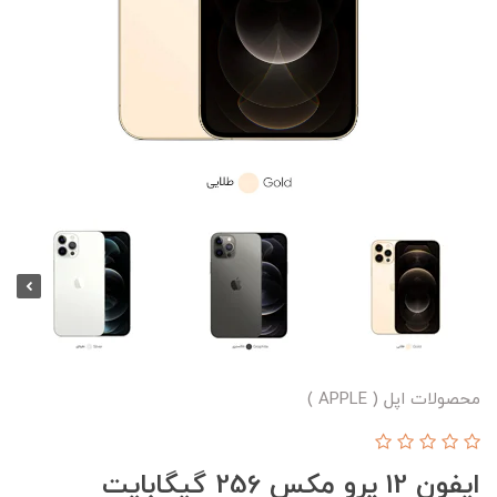
محصولات اپل ( APPLE )
ایفون 12 پرو مکس 256 گیگابایت