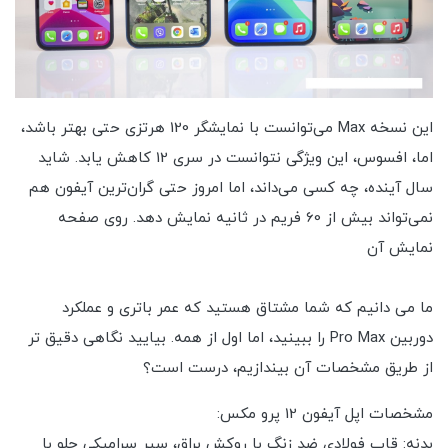
این نسخه Max می‌توانست با نمایشگر 120 هرتزی حتی بهتر باشد،
اما، افسوس، این ویژگی نتوانست در سری 12 کاهش یابد. شاید
سال آینده، چه کسی می‌داند، اما امروز حتی گران‌ترین آیفون هم
نمی‌تواند بیش از 60 فریم در ثانیه نمایش دهد. روی صفحه
نمایش آن
ما می دانیم که شما مشتاق هستید که عمر باتری و عملکرد
دوربین Pro Max را ببینید، اما اول از همه. بیایید نگاهی دقیق تر
از طریق مشخصات آن بیندازیم، درست است؟
مشخصات اپل آیفون 12 پرو مکس:
بدنه: قاب فولادی ضد زنگ با روکش براق، سپر سرامیکی جلو با