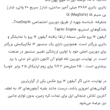
QZSS؛ NFC؛ تراشه اپل U1 فوق پهن باند
باتری: باتری 3687 میلی آمپر ساعتی، شارژ سریع 20 واتی، شارژ
بی سیم 15 Qi (MagSafe)
متفرقه: شناسه چهره از طریق دوربین اختصاصی TrueDepth،
بلندگوهای استریو، Taptic Engine
آیفون 12 پرو مکس نسخه ارتقا یافته آیفون 12 پرو با نمایشگر و
باتری بزرگتر است. همچنین دارای یک سنسور 12 مگاپیکسلی بزرگتر
برای دوربین اصلی خود با اولین لرزشگیر تغییر سنسور در صنعت
است. در نهایت، دوربین تله فوتو آن اکنون دارای لنز حتی با برد
بیشتری است - 65 میلی‌متر f/2.2 برای زوم اپتیکال 2.5 برابر. خوب!
در نهایت، حتی اگر آیفون 12 پرو مکس یکی از گران‌ترین
گوشی‌های امروزی باشد، درست مانند بقیه آیفون‌های 12، به لطف
آخرین تلاش جنجالی اپل برای نجات کره زمین، بدون لوازم جانبی
نیز عرضه می‌شود.