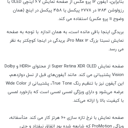
بنابراین، آیفون 12 پرو مکس از صفحه نمایش 6.7 اینچی OLED با
رزولوشن 1284 در 2778 پیکسل یا 458 پیکسل در اینچ (همان
وضوح 11 پرو مکس) استفاده می کند.
بریدگی اینجا باقی مانده است، به همان اندازه. با توجه به صفحه
نمایش نسبتا بزرگ 12 Pro Max، بریدگی در اینجا کوچکتر به نظر
می رسد.
صفحه نمایش Super Retina XDR OLED از محتوای HDR10 و Dolby
Vision پشتیبانی می کند. مانند آیفون‌های قبل از نسل دوازدهم،
این آیفون نیز با تنظیم رنگ True Tone، پشتیبانی از Wide Color
عرضه می‌شود و دارای ویژگی لمسی لمسی است که بازخورد لمسی
با کیفیت بالا را ارائه می‌کند.
صفحه نمایش با نرخ تازه سازی 60 هرتز کار می کند. متأسفانه،
ویژگی ProMotion که شایعه شده بود اتفاق نیفتاد و حتی