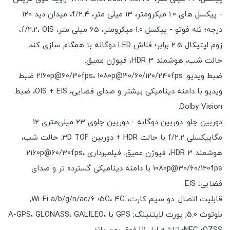
- پیکسل های 1.0 میکرومتر، 13 میلی متر، f/2.4، میدان دید 120
درجه؛ تله فوتو - پیکسل 1.0 میکرومتر، 65 میلی متر، f/2.2، OIS،
زوم اپتیکال 2.5 برابر؛ فلاش LED دوگانه با همگام سازی کند.
حالت شب، هوشمند HDR 3، فیوژن عمیق.
ضبط ویدیو: 2160p@60/30fps، 1080p@30/60/120/240fps ضبط
ویدیو با دامنه دینامیکی بیشتر و صدای فضایی، OIS + EIS، ضبط
Dolby Vision.
دوربین جلو: دوربین دوگانه - دوربین جلوی 23 میلی‌متری 12
مگاپیکسلی f/2.2 با حالت HDR + دوربین 3D TOF. حالت شب،
هوشمند HDR 3، فیوژن عمیق. فیلمبرداری 2160p@60/30fps،
1080p@30/60/120fps با دامنه دینامیکی گسترده تر و صدای
فضایی، EIS.
قابلیت اتصال: دو سیم کارت، 5G، 4G؛ Wi-Fi a/b/g/n/ac/6;
بلوتوث 5.0; پورت لایتنینگ; GPS با A-GPS، GLONASS، GALILEO،