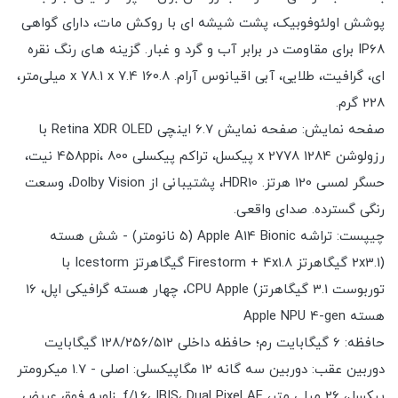
پوشش اولئوفوبیک، پشت شیشه ای با روکش مات، دارای گواهی
IP68 برای مقاومت در برابر آب و گرد و غبار. گزینه های رنگ نقره
ای، گرافیت، طلایی، آبی اقیانوس آرام. 160.8 x 78.1 x 7.4 میلی‌متر،
228 گرم.
صفحه نمایش: صفحه نمایش 6.7 اینچی Retina XDR OLED با
رزولوشن 1284 x 2778 پیکسل، تراکم پیکسلی 458ppi، 800 نیت،
حسگر لمسی 120 هرتز. HDR10، پشتیبانی از Dolby Vision، وسعت
رنگی گسترده. صدای واقعی.
چیپست: تراشه Apple A14 Bionic (5 نانومتر) - شش هسته
(2x3.1 گیگاهرتز Firestorm + 4x1.8 گیگاهرتز Icestorm با
توربوست 3.1 گیگاهرتز) CPU Apple، چهار هسته گرافیکی اپل، 16
هسته Apple NPU 4-gen
حافظه: 6 گیگابایت رم؛ حافظه داخلی 128/256/512 گیگابایت
دوربین عقب: دوربین سه گانه 12 مگاپیکسلی: اصلی - 1.7 میکرومتر
پیکسل، 26 میلی متر، f/1.6، IBIS، Dual Pixel AF. زاویه فوق عریض