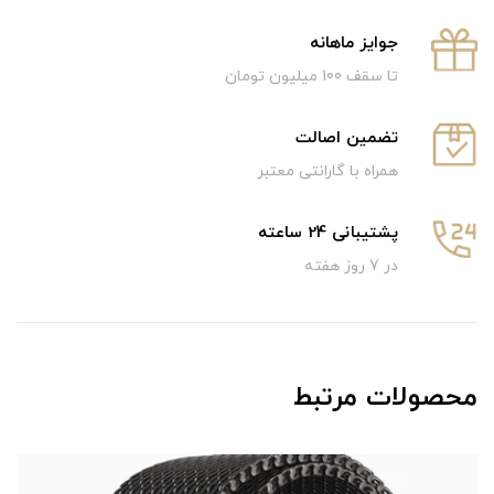
جوایز ماهانه
تا سقف 100 میلیون تومان
تضمین اصالت
همراه با گارانتی معتبر
پشتیبانی 24 ساعته
در 7 روز هفته
محصولات مرتبط