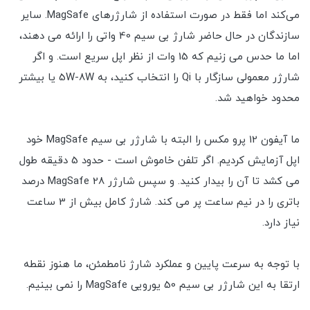
می‌کند اما فقط در صورت استفاده از شارژرهای MagSafe. سایر
سازندگان در حال حاضر شارژ بی سیم 40 واتی را ارائه می دهند،
اما ما حدس می زنیم که 15 وات از نظر اپل سریع است. و اگر
شارژر معمولی سازگار با Qi را انتخاب کنید، به 5W-8W یا بیشتر
محدود خواهید شد.
ما آیفون 12 پرو مکس را البته با شارژر بی سیم MagSafe خود
اپل آزمایش کردیم. اگر تلفن خاموش است - حدود 5 دقیقه طول
می کشد تا آن را بیدار کنید. و سپس شارژر MagSafe 28 درصد
باتری را در نیم ساعت پر می کند. شارژ کامل بیش از 3 ساعت
نیاز دارد.
با توجه به سرعت پایین و عملکرد شارژ نامطمئن، ما هنوز نقطه
ارتقا به این شارژر بی سیم 50 یورویی MagSafe را نمی بینیم.