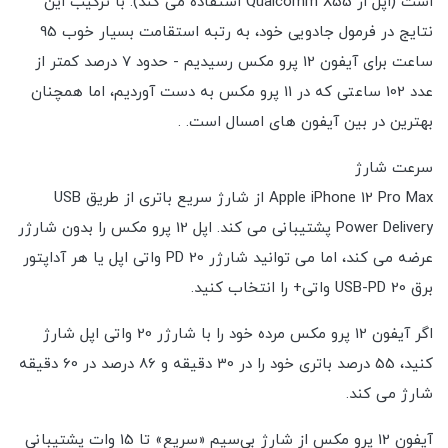
است (اپل از Qualcomm X55 استفاده می کند). با ترکیب این
نتایج در فرمول جادویی خود، به رتبه استقامت بسیار خوب 95
ساعت برای آیفون 12 پرو مکس رسیدیم - حدود 7 درصد کمتر از
عدد 102 ساعتی که در 11 پرو مکس به دست آوردیم، اما همچنان
بهترین در بین آیفون های امسال است. .
سرعت شارژ
Apple iPhone 12 Pro Max از شارژ سریع باتری از طریق USB
Power Delivery پشتیبانی می کند. اپل 12 پرو مکس را بدون شارژر
عرضه می کند، اما می توانید شارژر PD 20 واتی اپل یا هر آداپتور
برق USB-PD 20 واتی+ را انتخاب کنید.
اگر آیفون 12 پرو مکس مرده خود را با شارژر 20 واتی اپل شارژ
کنید، 55 درصد باتری خود را در 30 دقیقه و 86 درصد در 60 دقیقه
شارژ می کند.
آیفون 12 پرو مکس از شارژ بی‌سیم «سریع» تا 15 وات پشتیبانی