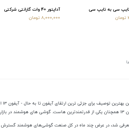
تایپ سی به تایپ سی
آداپتور 40 وات گارانتی شرکتی
ن
8,000,000 تومان
ا
ساخت.
 ناچ بدنام که برای اولین بار با آیفون X در سال 2017 معرفی شد، در عرض چند ماه در کل صنعت گوشی‌