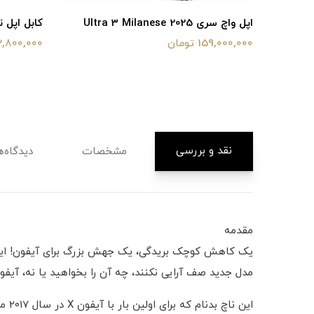
Ultra 3
اپل واچ سری Ultra 3 Milanese 2025
کابل اپل 
159,000,000 تومان
2,800,000 توما
نقد و بررسی
مشخصات
دیدگاه‌ه
مقدمه
مدل جدید صف آرایی نکنند، چه آن را بخواهید یا نه، آیفون 13 همچنان یکی از قدرتمندترین هاست. گوشی های هوشمند در بازار و پرفروش ترین در حال 
این