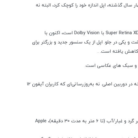
ار سال گذشته، اپل اندازه خود را کوچک کرد، البته نه
این اشتباه است که در آیفون 13 فقط بر روی اندازه ناچ تمرکز کنید. این مدل استاندارد 13 دارای صفحه نمایش 6.1 اینچی Super Retina XDR OLED با Dolby Vision است، اکنون با
، و سه دوربین 12 مگاپیکسلی با قابلیت خوب - دو در پشت و یکی در جلو. اپل از یک سنسور جدید و بزرگتر برای
ایی و سبک های عکاسی است.
و تمام - صفحه نمایش روشن تر با بریدگی کوچکتر، چیپست سریعتر، فضای ذخیره سازی بیشتر، باتری بیشتر و سنسور بهبود یافته در دوربین اصلی. نه به‌روزرسانی‌ای که کاربران آیفون 12
بدنه: 146.7x71.5x7.7mm, 174g; جلو شیشه ای (گوریلا گلس)، پشت شیشه ای (گوریلا گلس)، قاب آلومینیومی؛ IP68 مقاوم در برابر گرد و غبار/آب (تا 6 متر به مدت 30 دقیقه)، Apple