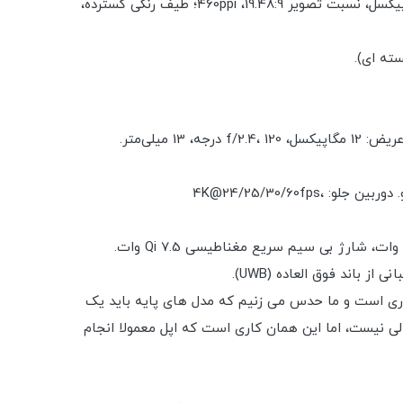
صفحه نمایش: 6.10 اینچ Super Retina XDR OLED، HDR10، Dolby Vision، 800 نیت (نوع)، 1200 نیت (پیک)، رزولوشن 1170x2532 پیکسل، نسبت تصویر 19.48:9، 460ppi؛ طیف رنگی گسترده،
فیلمبرداری: دوربین عقب: 4K@24/30/60fps، 1080p@30/60/120/240fps، HDR، Dolby Vision HDR (تا 60fps)، ضبط صدای استریو. دوربین جلو: 4K@24/25/30/60fps،
نی از دست رفته ProMotion باشد - نرخ به روز رسانی 120 هرتز در انحصار مدل های Pro در سال جاری است و ما حدس می زنیم که مدل های پایه باید یک
آن را داشته باشند. ارتقاء فوکوس خودکار دوربین فوق عریض نیز منحصر به سری Pro است که عالی نیست، اما این همان کاری است که اپل معمولا انجام