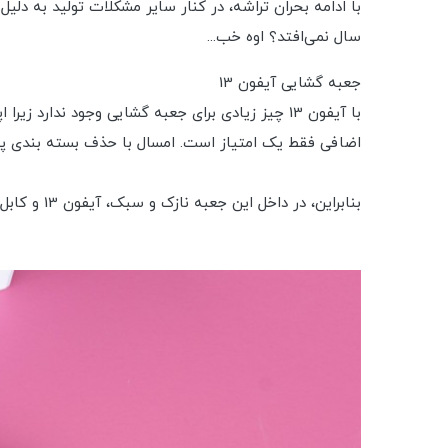
سال نمی‌افتد؟ اوه خب...
جعبه گشایی آیفون 13
اضافی فقط یک امتیاز است. امسال با حذف بسته بندی پل
بنابراین، در داخل این جعبه نازک و سبک، آیفون 13 و کابل USB-C به لایتنینگ را خواهید یافت.