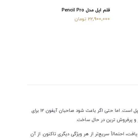
قلم اپل مدل Pencil Pro
قلم اپل مدل  Type-C
22,900,000 تومان
17,500,000 تو
یک کاهش کوچک بریدگی، یک جهش بزرگ برای آیفون! این بهترین توصیف برای جزئی ترین ارتقای آیفون تا به حال - آیفون 13 اپل است. اما حتی اگر باعث شود صاحبان آیفون 12 برای
های هوشمند گسترش یافت، احتمالاً سریع‌تر از هر ویژگی دیگری تاکنون. از آن