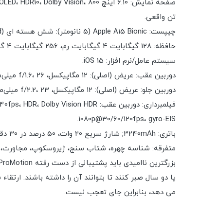
تن واقعی.
چیپست: Apple A15 Bionic (5 نانومتر): شش هسته ای (2x3.22 GHz Avalanche + 4xX.X GHz Blizzard); GPU اپل (گرافیک 4 هسته ای).
حافظه: 128 گیگابایت 4 گیگابایت رم، 256 گیگابایت 4 گیگابایت رم، 512 گیگابایت رم 4 گیگابایت؛ NVMe.
سیستم عامل/نرم افزار: iOS 15.
دوربین عقب: عریض (اصلی): 12 مگاپیکسل، f/1.6، 26 میلی‌متر، 1.7 میکرومتر، PDAF پیکسل دوگانه، OIS تغییر سنسور؛ زاویه بسیار عریض: 12 مگاپیکسل، f/2.4، 120 درجه، 13 میلی‌متر.
دوربین جلو: عریض (اصلی): 12 مگاپیکسل، f/2.2، 23 میلی‌متر، 1/3.6 اینچ؛ عمق: SL 3D.
1080p@30/60/120fps، gyro-EIS.
باتری: 3240mAh; شارژ سریع 20 وات، 50 درصد در 30 دقیقه (تبلیغ شده)، USB Power Delivery 2.0، شارژ بی سیم MagSafe 15 وات، شارژ بی سیم سریع مغناطیسی Qi 7.5 وات.
متفرقه: شناسه چهره، شتاب سنج، ژیروسکوپ، مجاورت، قطب نما، فشارسنج. NFC؛ دستورات و دیکته زبان طبیعی سیر
می دهد، بنابراین جای تعجب نیست.