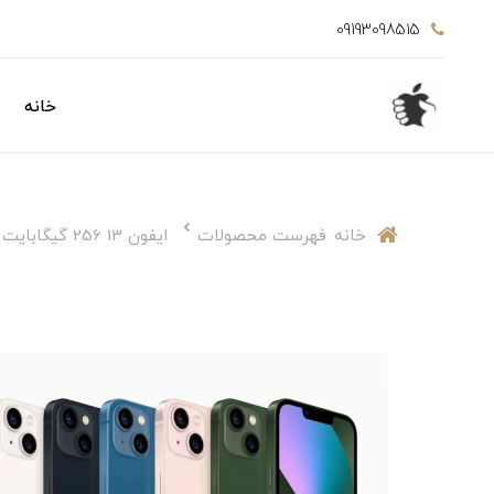
09193098515
خانه
خانه
فهرست محصولات
ایفون 13 256 گیگابایت نات اکتیو دوسیم ، تک سیم کارت