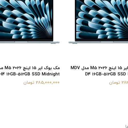
مک بوک ایر 15 اینچ M5 2026 مدل MDV
H4 16GB-512GB SSD Midnight
D4 16GB-512GB SSD S
ومان
285,000,000 تومان
ا