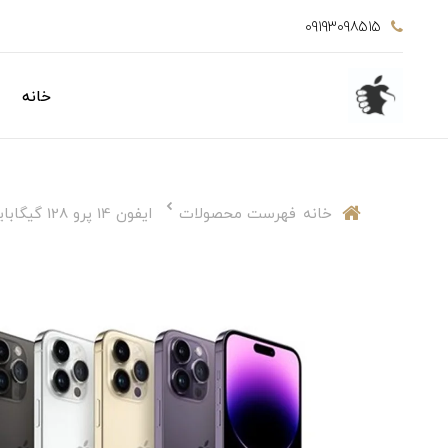
09193098515
خانه
خانه
فهرست محصولات
ایفون 14 پرو 128 گیگابایت نات اکتیو دوسیمکارت