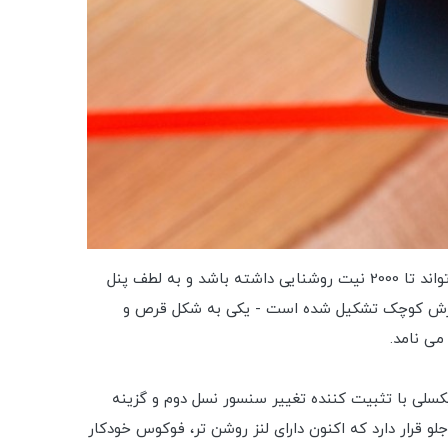
بیایید با صفحه نمایش شروع کنیم. در حالی که هنوز یک OLED 6.1 اینچی است، دارای یک بریدگی قرص‌شکل کوچک‌تر است، می‌تواند تا 2000 نیت روشنایی داشته باشد و به لطف پنل
الاً نمادین‌ترین ویژگی سری آیفون 14 پرو است که در واقع از دو برش کوچک تشکیل شده است - یکی به شکل قرص و
آیند. دوربین پشتی همچنان سه گانه با اسکنر LiDAR است، اما اکنون دوربین اصلی دارای سنسور 48 مگاپیکسلی با تثبیت کننده تغییر سنسور نسل دوم و گزینه
سپس دوربین جلو قرار دارد که اکنون دارای لنز روشن تر، فوکوس خودکار