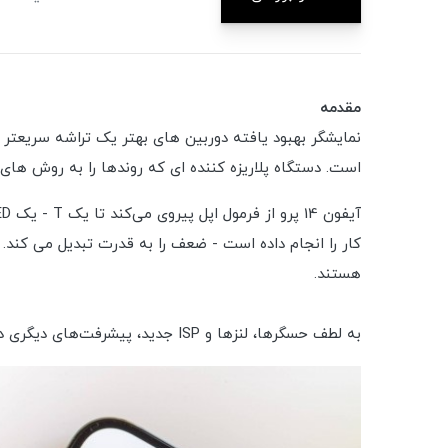
مقدمه
نمایشگر بهبود یافته دوربین های بهتر یک تراشه سریعتر 
است. دستگاه پلاریزه کننده ای که روندها را به روش های مختلف تنظیم می کند. آیفون 14 پرو به اندازه
کار را انجام داده است - ضعف را به قدرت تبدیل می کند.
هستند.
به لطف حسگرها، لنزها و ISP جدید، پیشرفت‌های دیگری در دوربین‌ها وجود دارد. و البته، چیپست A16 Bionic اپل، همان طور که انتظار می رود، سریعتر و کم مصرف تر از A15 است.