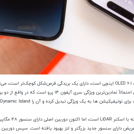
جدید کم‌مصرف‌تر، از Always On پشتیبانی می‌کند. بریدگی احتم
کیشن ها به یک ویژگی تبدیل کرده و آن را Dynamic Island می نامد.
سپس دوربین ها می 
 است. دوربین 12 مگاپیکسلی فوق عریض دارای سنسور جدید بزرگتر و لنز بهبود یافته است. 