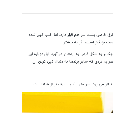
 طرق خاصی پشت سر هم قرار دارد، اما اغلب کپی شده
ا یک T - یک Super Retina XDR OLED روشن‌تر را با گزینه Always On و یک بریدگی کوچک‌تر به شکل قرص به ارمغان می‌آورد. اپل دوباره این
ر به فردی که سایر برندها به دنبال کپی کردن آن