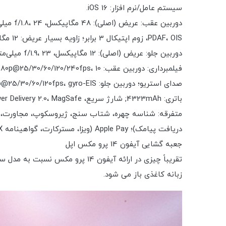
سیستم عامل/نرم افزار: iOS 16.
PDAF، OIS، زوم اپتیکال 3 برابر؛ زاویه بسیار عریض: 12 مگاپیکسل، f/2.2، 13 میلی‌متر، 120˚، 1/2.55 اینچ، 1.4 میکرومتر، PDAF دو پیکسل؛ عمق: اسکنر TOF 3D LiDAR.
دوربین جلو: عریض (اصلی): 12 مگاپیکسل، f/1.9، 23 میلی‌متر، 1/3.6 اینچ PDAF، OIS (تأیید نشده)؛ عمق: SL 3D.
صدای استریو؛ دوربین جلو: 4K@24/25/30/60fps، 1080p@25/30/60/120fps، gyro-EIS.
باتری: 4323mAh; شارژ سریع، USB Power Delivery 2.0، MagSafe شارژ بی سیم سریع 15 وات، شارژ بی سیم Qi 7.5 وات.
دریافت پیامک)؛ Apple Pay (ویزا، مسترکارت، گواهینامه AMEX).
جعبه گشایی آیفون 14 پرو مکس اپل
تقریباً چیزی در ارائه آیفون 4
زبانه کاغذی باز می شود.