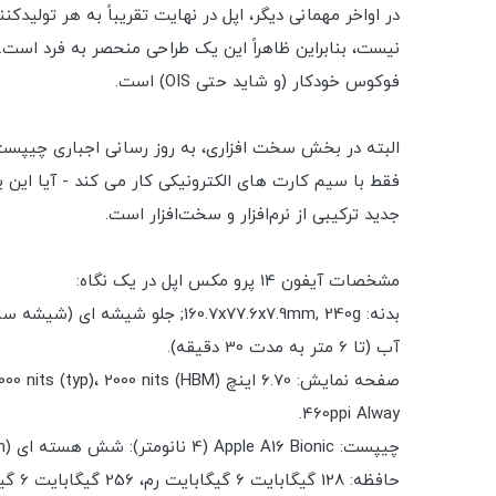
نیست، بنابراین ظاهراً این یک طراحی منحصر به فرد است. 
فوکوس خودکار (و شاید حتی OIS) است.
البته در بخش سخت افزاری، به روز رسانی اجباری چیپست 
فقط با سیم کارت های الکترونیکی کار می کند - آیا ای
جدید ترکیبی از نرم‌افزار و سخت‌افزار است.
مشخصات آیفون 14 پرو مکس اپل در یک نگاه:
آب (تا 6 متر به مدت 30 دقیقه).
460ppi Alway.
چیپست: Apple A16 Bionic (4 نانومتر): شش هسته ای (2x3.46 GHz Everest + 4x2.02 GHz Sawtooth); GPU اپل (گرافیک 5 هسته ای).
حافظه: 128 گیگابایت 6 گیگابایت رم، 256 گیگابایت 6 گیگابایت رم، 512 گیگابایت 6 گیگابایت رم، 1 ترابایت 6 گیگابایت رم؛ NVMe.