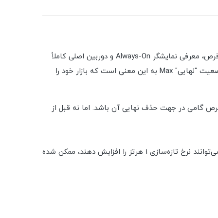
بهترین آیفون تاریخ، نسخه 2022، اندازه XL - ما آیفون 14 پرو مکس را داریم. فهرست نوآوری‌های امسال شامل تغییر ناچ به یک قرص، معرفی نمایشگر Always-On و دوربین اصلی کاملاً
جدید است - و در حالی که می‌توانید همه آن‌ها را در 14 Pro دریافت کنید، دارای صفحه نمایش اضافی و طول عمر بالا همراه با وضعیت "نهایی" Max به این معنی است که بازار خود را
ن به عنوان یک قرص گامی در جهت حذف نهایی آن باشد. اما نه قبل از
صفحه‌نمایش Always-On نیز به همین شکل است - یک ویژگی نرم‌افزاری که اکنون در دنیای اپل به لطف نمایشگرهای LTPO که می‌توانند نرخ تازه‌سازی 1 هرتز را افزایش دهند، ممکن شده