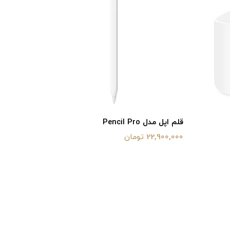
قلم اپل مدل Pencil Pro
قلم اپل مدل  Type-C
22,900,000 تومان
17,500,000 تو