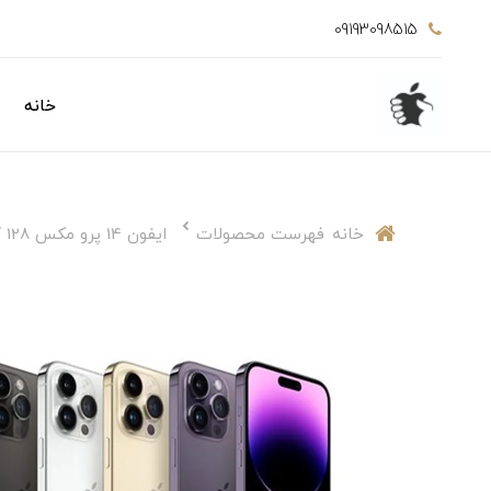
09193098515
خانه
خانه
فهرست محصولات
ایفون 14 پرو مکس 128 گیگابایت نات اکتیو دوسیمکارت