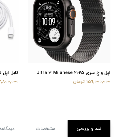
Ultra 3
اپل واچ سری Ultra 3 Milanese 2025
کابل اپل 
159,000,000 تومان
2,800,000 توما
نقد و بررسی
مشخصات
دیدگاه‌ه