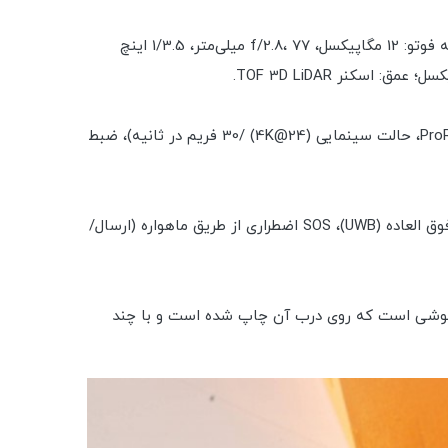
دوربین عقب: عریض (اصلی): 48 مگاپیکسل، f/1.8، 24 میلی‌متر، 1/1.28 اینچ، 1.22 میکرومتر، PDAF دو پیکسل، OIS تغییر سنسور؛ تله فوتو: 12 مگاپیکسل، f/2.8، 77 میلی‌متر، 1/3.5 اینچ
فیلمبرداری: دوربین عقب: 4K@24/25/30/60fps، 1080p@25/30/60/120/240fps، 10 بیت HDR، Dolby Vision HDR (تا 60fps)، ProRes، حالت سینمایی (4K@24) /30 فریم در ثانیه)، ضبط
متفرقه: شناسه چهره، شتاب سنج، ژیروسکوپ، مجاورت، قطب نما، فشارسنج. NFC؛ بلندگوهای استریو؛ پشتیبانی از پهنای باند فوق العاده (UWB)، SOS اضطراری از طریق ماهواره (ارسال/
اهت با رنگ گوشی است که روی درب آن چاپ شده است و با چند