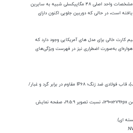
در اواخر مهمانی دیگر، اپل در نهایت تقریباً به هر تولیدکننده دیگری ملحق شد و دوربینی با سنسور نوع Quad Bayer معرفی کرد - مشخصات واحد اصلی 48 مگاپیکسلی شبیه به سایرین
یافته است، در حالی که دوربین جلویی اکنون دارای
م کارت خالی برای مدل های آمریکایی وجود دارد که
ره‌ای به‌صورت اضطراری نیز در فهرست ویژگی‌های
بدنه: 160.7x77.6x7.9mm, 240g; جلو شیشه ای (شیشه ساخته شده از کورنینگ)، پشت شیشه ای (شیشه ساخته شده از کورنینگ)، قاب فولادی ضد زنگ؛ IP68 مقاوم در برابر گرد و غبار/
صفحه نمایش: 6.70 اینچ LTPO Super Retina XDR OLED، 120Hz، HDR10، Dolby Vision، 1000 nits (typ)، 2000 nits (HBM)، رزولوشن 1290x2796px، نسبت تصویر 19.5:9، صفحه نمایش