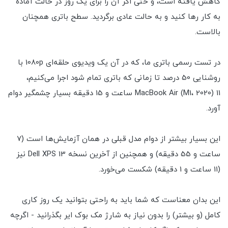
کاهش یافته است، و حتی اگر آن را برای یک روز در حالت آماده
به کار رها کنید و به حالت عادی برگردید. سطح باتری همچنان
بالاست.
در تست رسمی باتری ما، که در آن یک ویدیوی حلقه‌ای 1080p با
روشنایی 50 درصد تا زمانی که باتری تمام شود اجرا می‌کنیم،
MacBook Air (M1، 2020) 11 ساعت و 15 دقیقه بسیار چشمگیر دوام
آورد.
این بسیار بیشتر از دوام مدل قبلی در همان آزمایش‌ها است (7
ساعت و 55 دقیقه) و همچنین از آخرین نسخه Dell XPS 13 نیز
(11 ساعت و 1 دقیقه) شکست می‌خورد.
این بدان معناست که شما باید به راحتی بتوانید یک روز کاری
کامل (و بیشتر) را بدون نیاز به شارژ مک بوک ایر بگذرانید - اگرچه