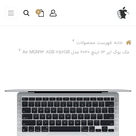
0
خانه
فهرست محصولات
مک بوک ایر 13 اینچ 2020 مدل Air MGN93 8GB-256GB