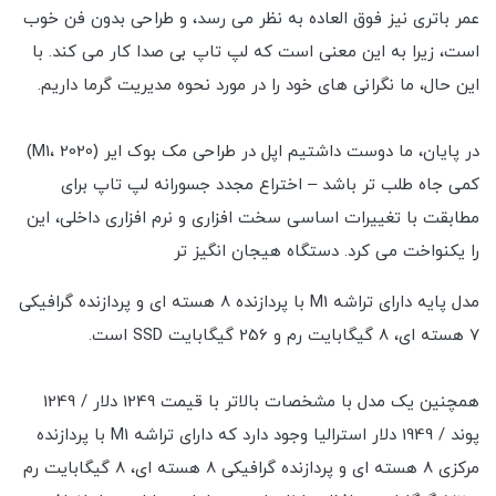
عمر باتری نیز فوق العاده به نظر می رسد، و طراحی بدون فن خوب
است، زیرا به این معنی است که لپ تاپ بی صدا کار می کند. با
این حال، ما نگرانی های خود را در مورد نحوه مدیریت گرما داریم.
در پایان، ما دوست داشتیم اپل در طراحی مک بوک ایر (M1، 2020)
کمی جاه طلب تر باشد – اختراع مجدد جسورانه لپ تاپ برای
مطابقت با تغییرات اساسی سخت افزاری و نرم افزاری داخلی، این
را یکنواخت می کرد. دستگاه هیجان انگیز تر
مدل پایه دارای تراشه M1 با پردازنده 8 هسته ای و پردازنده گرافیکی
7 هسته ای، 8 گیگابایت رم و 256 گیگابایت SSD است.
همچنین یک مدل با مشخصات بالاتر با قیمت 1249 دلار / 1249
پوند / 1949 دلار استرالیا وجود دارد که دارای تراشه M1 با پردازنده
مرکزی 8 هسته ای و پردازنده گرافیکی 8 هسته ای، 8 گیگابایت رم