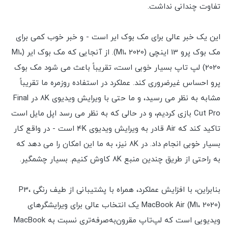
تفاوت چندانی نداشت.
این یک خبر عالی برای مک بوک ایر است - و خبر خوب کمی برای
مک بوک پرو 13 اینچی (M1، 2020). از آنجایی که مک بوک ایر (M1،
2020) لپ تاپ بسیار خوبی است، تقریباً باعث می شود مک بوک
پرو احساس غیرضروری کند. عملکرد در استفاده روزمره ما تقریباً
مشابه به نظر می رسید، و ما حتی با ویرایش ویدیوی 8K در Final
Cut Pro بازی کردیم، و در حالی که به نظر می رسد اپل مایل است
تاکید کند که Air قادر به ویرایش ویدیوی 4K است - در واقع کار
بسیار خوبی انجام داد. در 8K نیز، به ما این امکان را می دهد که
به راحتی از طریق چندین منبع 8K کاوش کنیم. بسیار چشمگیر.
بنابراین، با افزایش عملکرد، همراه با پشتیبانی از طیف رنگی P3،
MacBook Air (M1، 2020) یک انتخاب عالی برای ویرایشگرهای
ویدیویی است که لپ‌تاپ مقرون‌به‌صرفه‌تری نسبت به MacBook