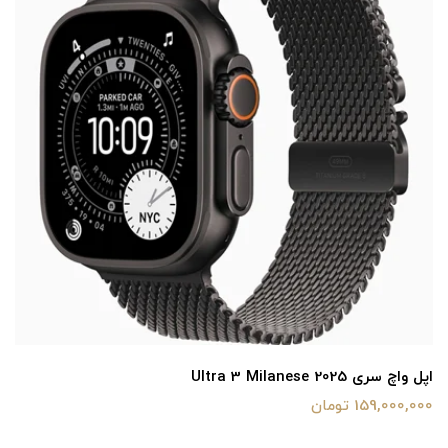
کابل اپل تایپ سی به تایپ سی
2,800,000 تومان