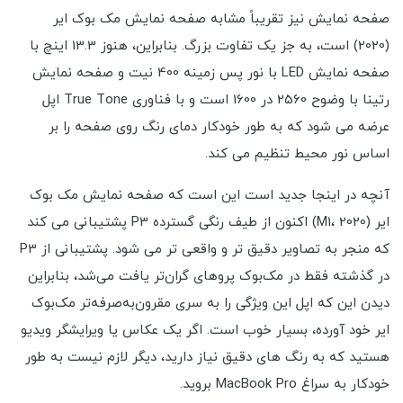
صفحه نمایش نیز تقریباً مشابه صفحه نمایش مک بوک ایر
(2020) است، به جز یک تفاوت بزرگ. بنابراین، هنوز 13.3 اینچ با
صفحه نمایش LED با نور پس زمینه 400 نیت و صفحه نمایش
رتینا با وضوح 2560 در 1600 است و با فناوری True Tone اپل
عرضه می شود که به طور خودکار دمای رنگ روی صفحه را بر
اساس نور محیط تنظیم می کند.
آنچه در اینجا جدید است این است که صفحه نمایش مک بوک
ایر (M1، 2020) اکنون از طیف رنگی گسترده P3 پشتیبانی می کند
که منجر به تصاویر دقیق تر و واقعی تر می شود. پشتیبانی از P3
در گذشته فقط در مک‌بوک پروهای گران‌تر یافت می‌شد، بنابراین
دیدن این که اپل این ویژگی را به سری مقرون‌به‌صرفه‌تر مک‌بوک
ایر خود آورده، بسیار خوب است. اگر یک عکاس یا ویرایشگر ویدیو
هستید که به رنگ های دقیق نیاز دارید، دیگر لازم نیست به طور
خودکار به سراغ MacBook Pro بروید.