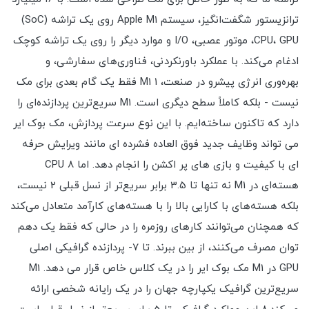
ترانزیستور شگفت‌انگیز، سیستم Apple M1 روی یک تراشه (SoC)
CPU، GPU، موتور عصبی، I/O و موارد دیگر را روی یک تراشه کوچک
ادغام می‌کند. با عملکرد باورنکردنی، فناوری‌های سفارشی، و
بهره‌وری انرژی پیشرو در صنعت، 1 M1 فقط یک گام بعدی برای مک
نیست - بلکه کاملاً سطح دیگری است. M1 سریع‌ترین پردازنده‌ای را
دارد که تاکنون ساخته‌ایم. با این نوع سرعت پردازش، مک بوک ایر
می تواند وظایف جدید فوق العاده فشرده ای مانند ویرایش حرفه
ای با کیفیت و بازی های پر اکشن را انجام دهد. اما CPU 8
هسته‌ای در M1 نه تنها تا 3.5 برابر سریع‌تر از نسل قبلی 2 نیست،
بلکه هسته‌های با کارایی بالا را با هسته‌های کارآمد متعادل می‌کند
که همچنان می‌توانند کارهای روزمره را در حالی که فقط یک دهم
توان مصرف می‌کنند، از بین ببرند. تا 7- پردازنده گرافیکی اصلی
GPU در M1 مک بوک ایر را در یک کلاس خاص قرار می دهد. M1
سریع‌ترین گرافیک یکپارچه جهان را در یک رایانه شخصی ارائه