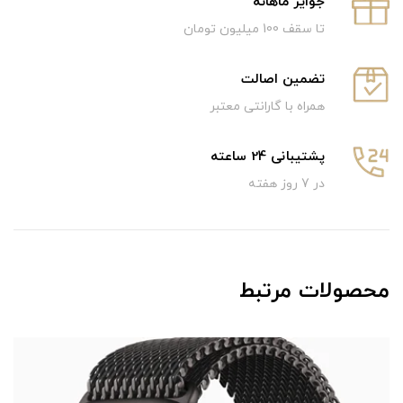
جوایز ماهانه
تا سقف 100 میلیون تومان
تضمین اصالت
همراه با گارانتی معتبر
پشتیبانی 24 ساعته
در 7 روز هفته
محصولات مرتبط