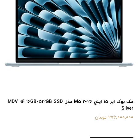
مک بوک ایر 15 اینچ M5 2026 مدل MDV 94 16GB-512GB SSD
Silver
276,000,000 تومان