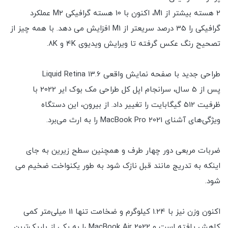
2 هسته بیشتر از M1، اکنون با 10 هسته گرافیکی M2 عملکرد
گرافیکی را 35 درصد سریعتر از M1 افزایش می دهد. با همه چیز از
تصحیح رنگ عکس گرفته تا ویرایش ویدیوی 4K و 8K.
طراحی جدید با صفحه نمایش واقعی 13.6 Liquid Retina
پس از 5 سال، سرانجام اپل کل طراحی مک بوک ایر 2022 با
ظرفیت 512 گیگابایت را تغییر داد. از بیرون، این دستگاه
ویژگی‌های آشنای MacBook Pro 2021 را به ارث می‌برد.
ضربات مربعی دور چهار طرف و همچنین سطح زیرین به جای
اینکه به تدریج مانند قبل نازک شود به طور یکنواخت ضخیم می
شود.
اکنون وزن نیز با 1.24 کیلوگرم و ضخامت تنها 11 میلی‌متر کمی
کاهش یافته است و MacBook Air 2022 را به یکی از باریک‌ترین