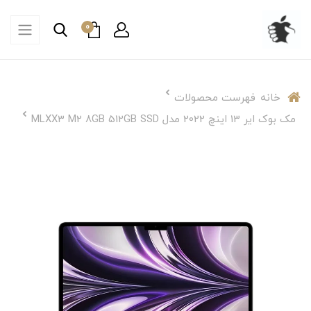
0
خانه
فهرست محصولات
مک بوک ایر 13 اینچ 2022 مدل MLXX3 M2 8GB 512GB SSD