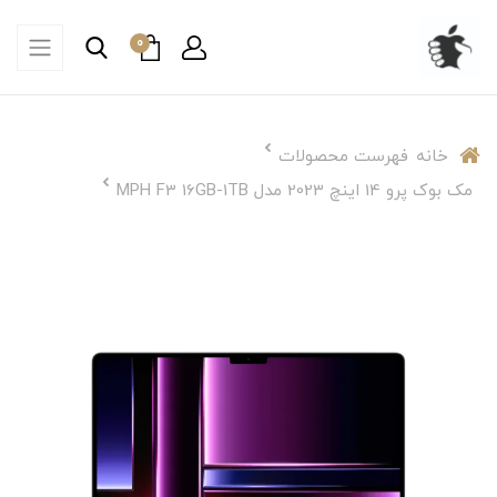
0
خانه
فهرست محصولات
مک بوک پرو 14 اینچ 2023 مدل MPH F3 16GB-1TB