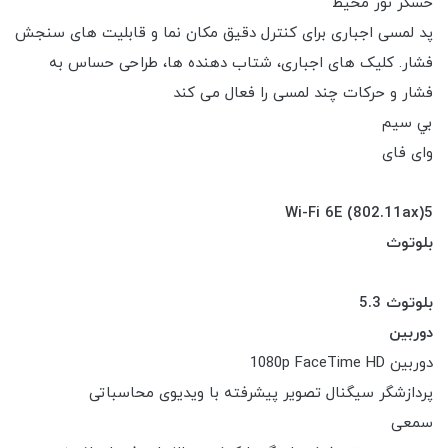
حسگر نور محیط
پد لمسی اجباری برای کنترل دقیق مکان نما و قابلیت های سنجش
فشار. کلیک های اجباری، شتاب دهنده ها، طراحی حساس به
فشار و حرکات چند لمسی را فعال می کند
بي سيم
وای فای
Wi-Fi 6E (802.11ax)5
بلوتوث
بلوتوث 5.3
دوربین
دوربین 1080p FaceTime HD
پردازشگر سیگنال تصویر پیشرفته با ویدیوی محاسباتی
سمعی