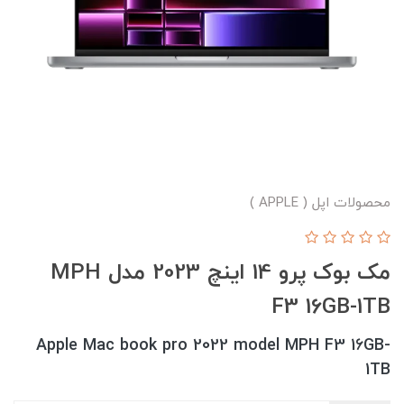
محصولات اپل ( APPLE )
مک بوک پرو 14 اینچ 2023 مدل MPH
F3 16GB-1TB
Apple Mac book pro 2022 model MPH F3 16GB-
1TB