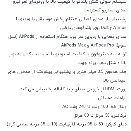
سیستم صوتی شش بلندگو با کیفیت بالا با ووفرهای لغو نیرو
صدای استریو گسترده
پشتیبانی از صدای فضایی هنگام پخش موسیقی یا ویدیو با
Dolby Atmos روی بلندگوهای داخلی
صدای فضایی با ردیابی سر پویا هنگام استفاده از AirPods (نسل
سوم)، AirPods Pro و AirPods Max
آرایه سه میکروفون با کیفیت استودیو با نسبت سیگنال به نویز
بالا و شکل دهی پرتو جهت
جک هدفون 3.5 میلی متری با پشتیبانی پیشرفته از هدفون های
امپدانس بالا
پورت HDMI از خروجی صدای چند کاناله پشتیبانی می کند
الزامات عملیاتی
ولتاژ خط: 100 ولت تا 240 ولت AC
فرکانس: 50 هرتز تا 60 هرتز
دمای کارکرد: 50 تا 95 درجه فارنهایت (10 تا 35 درجه سانتی گراد)