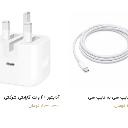
تایپ سی به تایپ سی
آداپتور 40 وات گارانتی شرکتی
ن
8,000,000 تومان