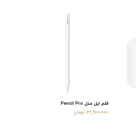
قلم اپل مدل Pencil Pro
قلم اپل مدل  Type-C
22,900,000 تومان
17,500,000 تو