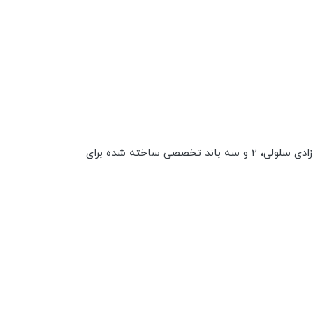
با مقاوم ترین و توانمندترین ساعت اپل آشنا شوید. با قاب تیتانیومی مقاوم، GPS دقیق دو فرکانس، عمر باتری تا 36 ساعت، 1 آزادی سلولی، 2 و سه باند تخصصی ساخته شده برای