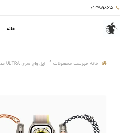
09193098515
خانه
خانه
فهرست محصولات
اپل واچ سری ULTRA مدل 49MM