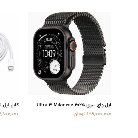
Ultra 3
اپل واچ سری Ultra 3 Milanese 2025
کابل اپل 
159,000,000 تومان
2,800,000 توما