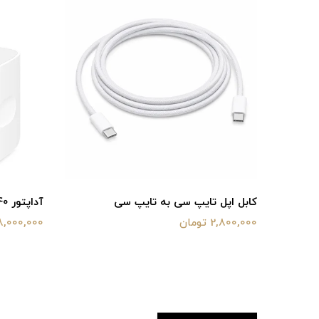
کابل اپل تایپ سی به تایپ سی
آداپتور 40 وات گارانتی شرکتی
2,800,000 تومان
8,000,000 توما