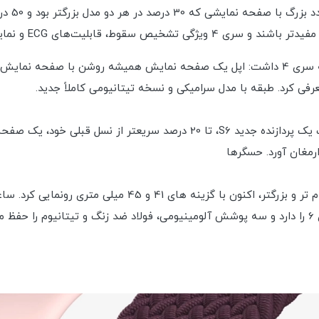
 و نمایشگر ضربان قلب نسل دوم را معرفی کرد.
در سال 2020، اپل اپل واچ سری 6 را معرفی کرد. این ساعت یک پردازنده جدید 6
رمغان آورد. حسگرها
در سال 2021، اپل از اپل واچ سری 7 با صفحه نمایش بادوام تر و ب
د.