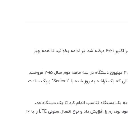
Apple Watch Series 7 در جریان رویداد "California Streaming" اپل با صفحه نمایش بزرگتر و بادوام تر معرفی شد و پس از آن در اکتبر 2021 عرضه شد. در ادامه بخوانید تا همه چیز
اپل واچ برای اولین بار در سال 2015 معرفی شد و به سرعت تبدیل به پرفروش ترین دستگاه پوشیدنی سال شد و طبق گزارش ها 4.2 میلیون دستگاه در سه ماهه دوم سال 2015 فروخت.
زمانی که این شرکت اپل واچ سری 2 را در اواخر سال 2016 معرفی کرد، اپل اپل واچ اصلی را به عنوان نام گذاری کرد. "Series 0" در حالی که یک تراشه به روز شده با "Series 1" و یک ساعت
اعت بیشتر شبیه به یک دستگاه تناسب اندام کرد تا یک دستگاه مد،
اگرچه در مدل های آلومینیومی، فولادی ضد زنگ و سرامیکی موجود بود. این ساعت دارای تراشه ای 70 درصد سریعتر از نسل قبلی خود بود، رم را افزایش داد و نوع اتصال سلولی LTE را با 16