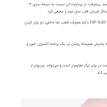
اپل واچ سری 4، که یک سال بعد عرضه شد، با طراحی مجدد بزرگ با صفحه نمایشی که 30 درصد در هر دو مدل بزرگتر بود و 50 درصد پیشرفت در پردازنده آن نسبت به نسخه سری 3
در سال 2019، اپل واچ سری 5 ارتقاء قابل توجهی نسبت به سری 4 داشت: اپل یک صفحه نمایش همیشه روشن با صفحه نمایش LTOP OLED کم مصرف، قطب نما داخلی، دو برابر کردن
S، تا 20 درصد سریعتر از نسل قبلی خود، یک صفحه نمایش همیشه روشن تر، یک برنامه اکسیژن خون و
زرگتر، اکنون با گزینه های 41 و 45 میلی متری رونمایی کرد. ساعت در برابر ترک مقاوم‌تر است و می‌تواند سریع‌تر از