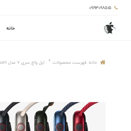
09193098515
خانه
خانه
فهرست محصولات
اپل واچ سری 7 مدل 41mm aluminum