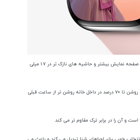
برخلاف تمام شایعات، اپل واچ سری 7 جدید از طراحی جدیدی برخوردار نیست. در عوض، صفحه نمایش بزرگتر با 20 درصد مساحت صفحه نمایش بیشتر و حاشیه های نازک تر در 1.7 میلی
این اپل واچ جدید در اندازه های 41 و 45 میلی متری موجود است. در حالی که مچ دست پایین است، صفحه نمایش رتینا همیشه روشن تا 70 درصد در داخل خانه روشن تر از ساعت قبلی
رابر گرد و غبار است و دارای رتبه مقاومت در برابر آب WR50 است که آن را به انتخاب خوبی برای اجراهای شنا تبدیل می کند و باعث می