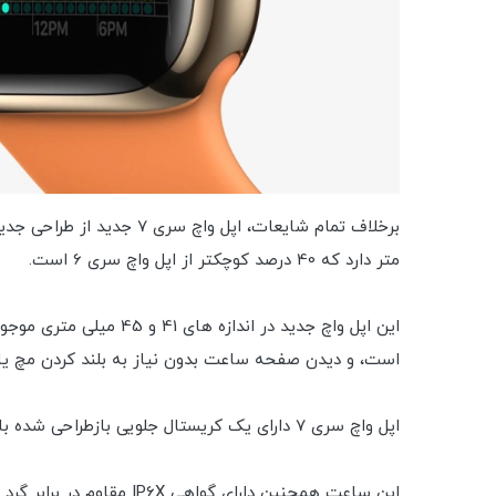
متر دارد که 40 درصد کوچکتر از اپل واچ سری 6 است.
است، و دیدن صفحه ساعت بدون نیاز به بلند کردن مچ یا 
اپل واچ سری 7 دارای یک کریستال جلویی بازطراحی شده با هندسه قوی تر است که بیش از 50 درصد ضخیم تر از اپل واچ سری 6 است و آن را در برابر ترک مقاوم تر می کند.