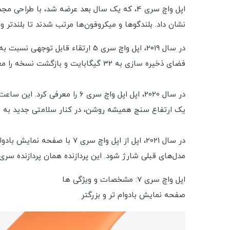
نشان داد. بلندگوها و میکروفون‌ها مرتب شدند تا بلندتر و مفیدتر باشند و سری 4 ویژگی تشخیص سقوط، قابلیت‌های ECG
فضای ذخیره سازی به 32 گیگابایت و بازگشت نسخه را معرفی کرد. طبقه با مدل سرامیکی و نسخه تیتانیومی کاملاً جدید.
یک ارتفاع سنج همیشه روشن، در کنار سلامتی جدید به ا
مدل‌های قبلی شارژ شود. این پردازنده همان پردازنده سری 6 را دارد و سه پوشش آلومینیومی، فولاد ضد زنگ و تیتانیوم را حفظ می کن
اپل واچ سری 7: مشخصات و ویژگی ها
صفحه نمایش بادوام تر و بزرگتر