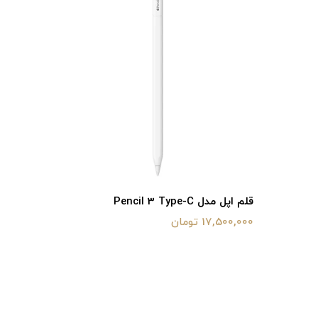
قلم اپل مدل Pencil 3 Type-C
مجیک مو
17,500,000 تومان
17,500,000 تو